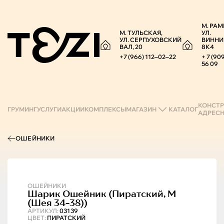
М. РАМ
М. ТУЛЬСКАЯ,
УЛ.
УЛ. СЕРПУХОВСКИЙ
ВИННИ
ВАЛ, 20
8К4
+7 (966) 112‒02‒22
+ 7 (90
56 09
КОНСТР
ГРУМИНГ
УСЛУГИ
АКЦИИ
КОМПЛЕКСЫ
МАГАЗИН
КАТАЛОГ
АДРЕС
ОШЕЙНИКИ
ОШЕЙНИКИ
Шарик
Ошейник (пиратский, M
(шея 34-38))
АРТИКУЛ:
03139
ЦВЕТ:
ПИРАТСКИЙ