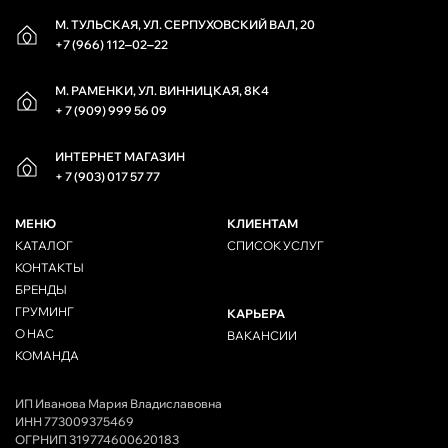
М. ТУЛЬСКАЯ, УЛ. СЕРПУХОВСКИЙ ВАЛ, 20
+7 (966) 112‒02‒22
М. РАМЕНКИ, УЛ. ВИННИЦКАЯ, 8К4
+ 7 (909) 999 56 09
ИНТЕРНЕТ МАГАЗИН
+ 7 (903) 017 57 77
МЕНЮ
КЛИЕНТАМ
КАТАЛОГ
СПИСОК УСЛУГ
КОНТАКТЫ
БРЕНДЫ
ГРУМИНГ
КАРЬЕРА
О НАС
ВАКАНСИИ
КОМАНДА
ИП Иванова Мария Владиславовна
ИНН 773009375469
ОГРНИП 319774600620183