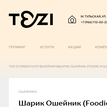
М. ТУЛЬСКАЯ, УЛ
+7 (966) 112‒02‒2
ГРУМИНГ
УСЛУГИ
АКЦИИ
КОМП
TEZI STORE
КАТАЛОГ
ОШЕЙНИКИ
ШАРИК ОШЕЙНИК (FOODIE, M (ШЕ
ОШЕЙНИКИ
Шарик
Ошейник (foodie