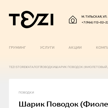
М. ТУЛЬСКАЯ, УЛ
+7 (966) 112‒02‒2
ГРУМИНГ
УСЛУГИ
АКЦИИ
КОМП
TEZI STORE
КАТАЛОГ
ПОВОДКИ
ШАРИК ПОВОДОК (ФИОЛЕТОВЫЙ, 3М
ПОВОДКИ
Шарик
Поводок (фиолето