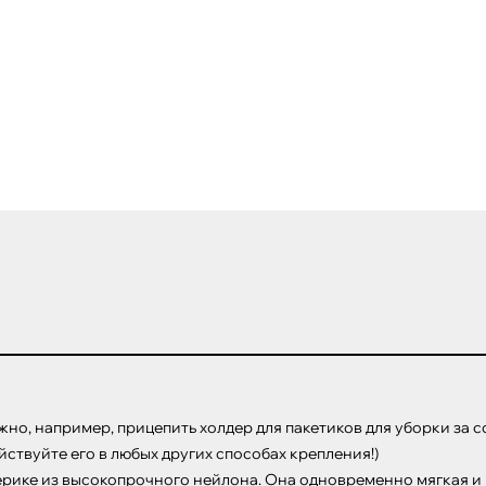
жно, например, прицепить холдер для пакетиков для уборки за с
йствуйте его в любых других способах крепления!)

ерике из высокопрочного нейлона. Она одновременно мягкая и п