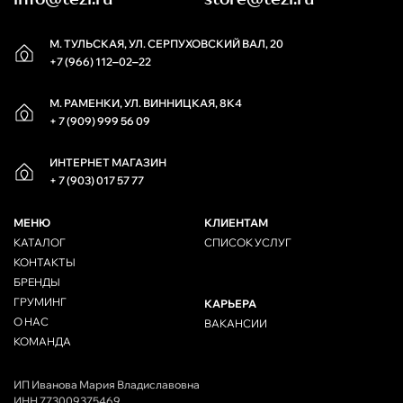
М. ТУЛЬСКАЯ, УЛ. СЕРПУХОВСКИЙ ВАЛ, 20
+7 (966) 112‒02‒22
М. РАМЕНКИ, УЛ. ВИННИЦКАЯ, 8К4
+ 7 (909) 999 56 09
ИНТЕРНЕТ МАГАЗИН
+ 7 (903) 017 57 77
МЕНЮ
КЛИЕНТАМ
КАТАЛОГ
СПИСОК УСЛУГ
КОНТАКТЫ
БРЕНДЫ
ГРУМИНГ
КАРЬЕРА
О НАС
ВАКАНСИИ
КОМАНДА
ИП Иванова Мария Владиславовна
ИНН 773009375469