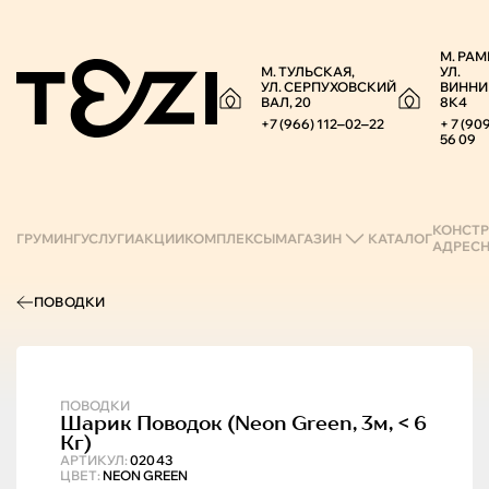
М. РАМ
М. ТУЛЬСКАЯ,
УЛ.
УЛ. СЕРПУХОВСКИЙ
ВИННИ
ВАЛ, 20
8К4
+7 (966) 112‒02‒22
+ 7 (90
56 09
КОНСТР
ГРУМИНГ
УСЛУГИ
АКЦИИ
КОМПЛЕКСЫ
МАГАЗИН
КАТАЛОГ
АДРЕС
ПОВОДКИ
ПОВОДКИ
Шарик
Поводок (neon Green, 3м, < 6
Кг)
АРТИКУЛ:
02043
ЦВЕТ:
NEON GREEN