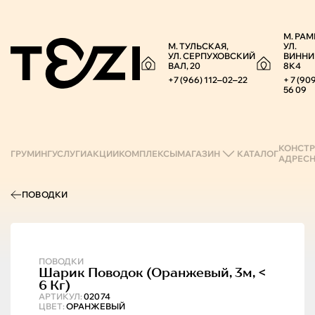
М. РАМ
М. ТУЛЬСКАЯ,
УЛ.
УЛ. СЕРПУХОВСКИЙ
ВИННИ
ВАЛ, 20
8К4
+7 (966) 112‒02‒22
+ 7 (90
56 09
КОНСТР
ГРУМИНГ
УСЛУГИ
АКЦИИ
КОМПЛЕКСЫ
МАГАЗИН
КАТАЛОГ
АДРЕС
ПОВОДКИ
ПОВОДКИ
Шарик
Поводок (оранжевый, 3м, <
6 Кг)
АРТИКУЛ:
02074
ЦВЕТ:
ОРАНЖЕВЫЙ