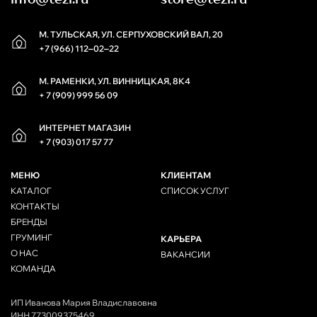
М. ТУЛЬСКАЯ, УЛ. СЕРПУХОВСКИЙ ВАЛ, 20
+7 (966) 112‒02‒22
М. РАМЕНКИ, УЛ. ВИННИЦКАЯ, 8К4
+ 7 (909) 999 56 09
ИНТЕРНЕТ МАГАЗИН
+ 7 (903) 017 57 77
МЕНЮ
КЛИЕНТАМ
КАТАЛОГ
СПИСОК УСЛУГ
КОНТАКТЫ
БРЕНДЫ
ГРУМИНГ
КАРЬЕРА
О НАС
ВАКАНСИИ
КОМАНДА
ИП Иванова Мария Владиславовна
ИНН 773009375469