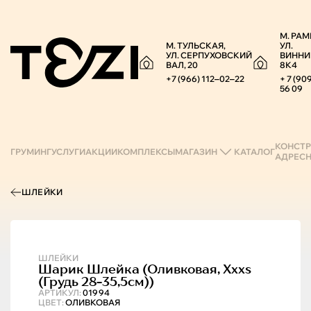
М. РАМ
М. ТУЛЬСКАЯ,
УЛ.
УЛ. СЕРПУХОВСКИЙ
ВИННИ
ВАЛ, 20
8К4
+7 (966) 112‒02‒22
+ 7 (90
56 09
КОНСТР
ГРУМИНГ
УСЛУГИ
АКЦИИ
КОМПЛЕКСЫ
МАГАЗИН
КАТАЛОГ
АДРЕС
ШЛЕЙКИ
ШЛЕЙКИ
Шарик
Шлейка (оливковая, Xxxs
(грудь 28-35,5см))
АРТИКУЛ:
01994
ЦВЕТ:
ОЛИВКОВАЯ