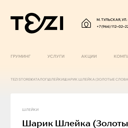
М. ТУЛЬСКАЯ, УЛ
+7 (966) 112‒02‒2
ГРУМИНГ
УСЛУГИ
АКЦИИ
КОМП
TEZI STORE
КАТАЛОГ
ШЛЕЙКИ
ШАРИК ШЛЕЙКА (ЗОЛОТЫЕ СЛОВА, X
ШЛЕЙКИ
Шарик
Шлейка (золотые 