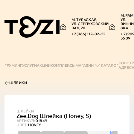
М. РАМ
М. ТУЛЬСКАЯ,
УЛ.
УЛ. СЕРПУХОВСКИЙ
ВИННИ
ВАЛ, 20
8К4
+7 (966) 112‒02‒22
+ 7 (90
56 09
КОНСТР
ГРУМИНГ
УСЛУГИ
АКЦИИ
КОМПЛЕКСЫ
МАГАЗИН
КАТАЛОГ
АДРЕС
ШЛЕЙКИ
ШЛЕЙКИ
Zee.Dog
Шлейка (honey, S)
АРТИКУЛ:
01849
ЦВЕТ:
HONEY