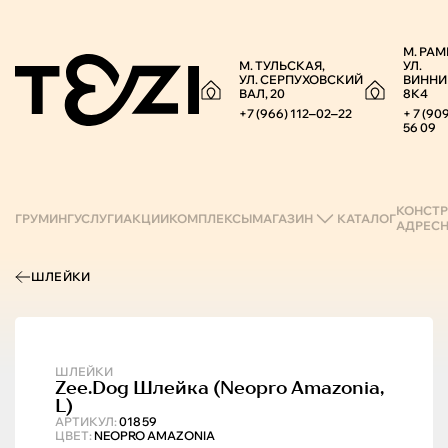
М. РАМ
М. ТУЛЬСКАЯ,
УЛ.
УЛ. СЕРПУХОВСКИЙ
ВИННИ
ВАЛ, 20
8К4
+7 (966) 112‒02‒22
+ 7 (90
56 09
КОНСТР
ГРУМИНГ
УСЛУГИ
АКЦИИ
КОМПЛЕКСЫ
МАГАЗИН
КАТАЛОГ
АДРЕС
ШЛЕЙКИ
ШЛЕЙКИ
Zee.Dog
Шлейка (neopro Amazonia,
L)
АРТИКУЛ:
01859
ЦВЕТ:
NEOPRO AMAZONIA