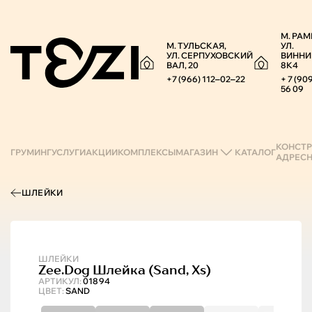
М. РАМ
М. ТУЛЬСКАЯ,
УЛ.
УЛ. СЕРПУХОВСКИЙ
ВИННИ
ВАЛ, 20
8К4
+7 (966) 112‒02‒22
+ 7 (90
56 09
КОНСТР
ГРУМИНГ
УСЛУГИ
АКЦИИ
КОМПЛЕКСЫ
МАГАЗИН
КАТАЛОГ
АДРЕС
ШЛЕЙКИ
ШЛЕЙКИ
Zee.Dog
Шлейка (sand, Xs)
АРТИКУЛ:
01894
ЦВЕТ:
SAND