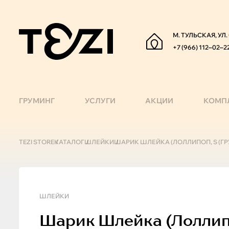
М. ТУЛЬСКАЯ, УЛ
+7 (966) 112‒02‒2
ГРУМИНГ
УСЛУГИ
АКЦИИ
КОМП
TEZI STORE
КАТАЛОГ
ШЛЕЙКИ
ШАРИК ШЛЕЙКА (ЛОЛЛИПОП, S (ГРУ
ШЛЕЙКИ
Шарик
Шлейка (лоллипо