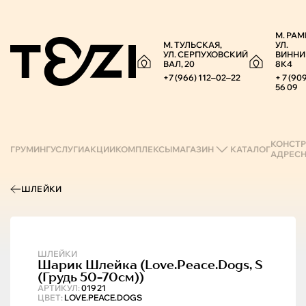
М. РАМ
М. ТУЛЬСКАЯ,
УЛ.
УЛ. СЕРПУХОВСКИЙ
ВИННИ
ВАЛ, 20
8К4
+7 (966) 112‒02‒22
+ 7 (90
56 09
КОНСТР
ГРУМИНГ
УСЛУГИ
АКЦИИ
КОМПЛЕКСЫ
МАГАЗИН
КАТАЛОГ
АДРЕС
ШЛЕЙКИ
ШЛЕЙКИ
Шарик
Шлейка (love.peace.dogs, S
(грудь 50-70см))
АРТИКУЛ:
01921
ЦВЕТ:
LOVE.PEACE.DOGS