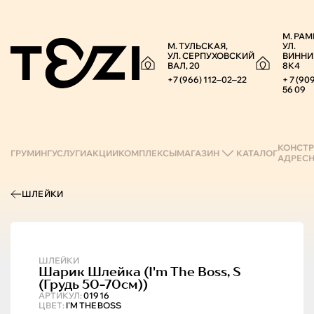
М. РАМ
М. ТУЛЬСКАЯ,
УЛ.
УЛ. СЕРПУХОВСКИЙ
ВИННИ
ВАЛ, 20
8К4
+7 (966) 112‒02‒22
+ 7 (90
56 09
КОНСТР
ГРУМИНГ
УСЛУГИ
АКЦИИ
КОМПЛЕКСЫ
МАГАЗИН
КАТАЛОГ
АДРЕС
ШЛЕЙКИ
ШЛЕЙКИ
Шарик
Шлейка (i'm The Boss, S
(грудь 50-70см))
АРТИКУЛ:
01916
ЦВЕТ:
I'M THE BOSS