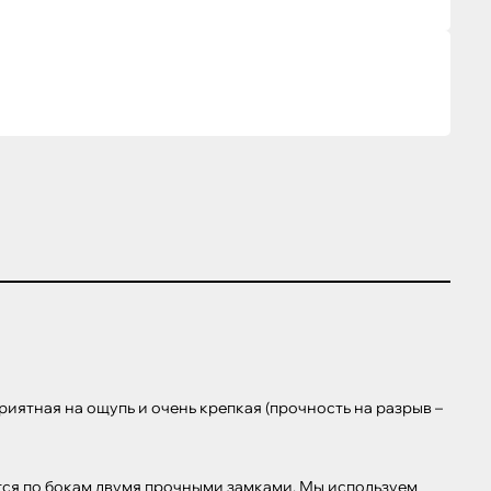
иятная на ощупь и очень крепкая (прочность на разрыв – 
тся по бокам двумя прочными замками. Мы используем 