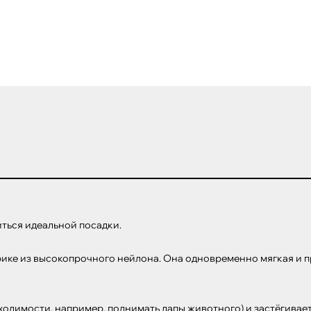
ться идеальной посадки. 

рике из высокопрочного нейлона. Она одновременно мягкая и пр
ходимости, например, поднимать лапы животного) и застёгивае