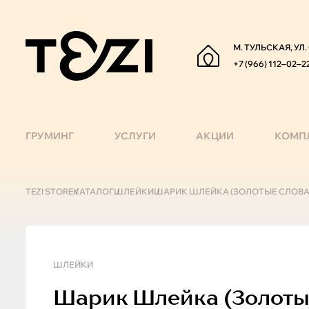
М. ТУЛЬСКАЯ, УЛ
+7 (966) 112‒02‒2
ГРУМИНГ
УСЛУГИ
АКЦИИ
КОМП
TEZI STORE
КАТАЛОГ
ШЛЕЙКИ
ШАРИК ШЛЕЙКА (ЗОЛОТЫЕ СЛОВА, X
ШЛЕЙКИ
Шарик
Шлейка (золотые