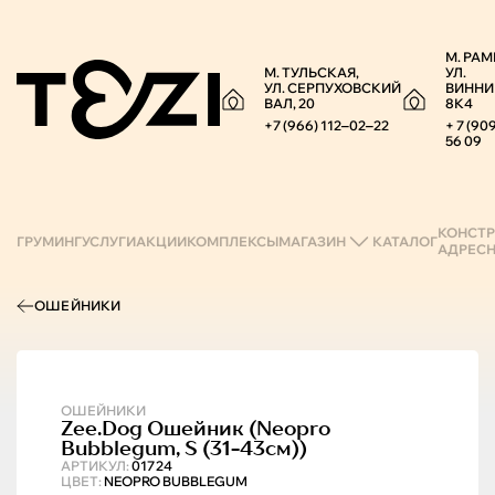
М. РАМ
М. ТУЛЬСКАЯ,
УЛ.
УЛ. СЕРПУХОВСКИЙ
ВИННИ
ВАЛ, 20
8К4
+7 (966) 112‒02‒22
+ 7 (90
56 09
КОНСТР
ГРУМИНГ
УСЛУГИ
АКЦИИ
КОМПЛЕКСЫ
МАГАЗИН
КАТАЛОГ
АДРЕС
ОШЕЙНИКИ
ОШЕЙНИКИ
Zee.Dog
Ошейник (neopro
Bubblegum, S (31-43см))
АРТИКУЛ:
01724
ЦВЕТ:
NEOPRO BUBBLEGUM