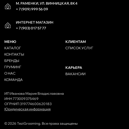
М. РАМЕНКИ, УЛ. ВИННИЦКАЯ, 8К4
+ 7 (909) 999 56 09
ИНТЕРНЕТ МАГАЗИН
+ 7 (903) 017 57 77
МЕНЮ
КЛИЕНТАМ
КАТАЛОГ
СПИСОК УСЛУГ
КОНТАКТЫ
БРЕНДЫ
ГРУМИНГ
КАРЬЕРА
О НАС
ВАКАНСИИ
КОМАНДА
ИП Иванова Мария Владиславовна
ИНН 773009375469
ОГРНИП 319774600620183
Юридическая информация
© 2026 TeziGrooming. Все права защищены