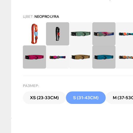
ЦВЕТ:
NEOPRO LYRA
РАЗМЕР:
XS (23-33СМ)
S (31-43СМ)
M (37-53