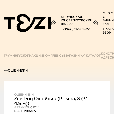
М. РАМ
М. ТУЛЬСКАЯ,
УЛ.
УЛ. СЕРПУХОВСКИЙ
ВИННИ
ВАЛ, 20
8К4
+7 (966) 112‒02‒22
+ 7 (90
56 09
КОНСТР
ГРУМИНГ
УСЛУГИ
АКЦИИ
КОМПЛЕКСЫ
МАГАЗИН
КАТАЛОГ
АДРЕС
ОШЕЙНИКИ
ОШЕЙНИКИ
Zee.Dog
Ошейник (prisma, S (31-
43см))
АРТИКУЛ:
01744
ЦВЕТ:
PRISMA