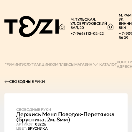
М. РАМ
М. ТУЛЬСКАЯ,
УЛ.
УЛ. СЕРПУХОВСКИЙ
ВИННИ
ВАЛ, 20
8К4
+7 (966) 112‒02‒22
+ 7 (90
56 09
КОНСТР
ГРУМИНГ
УСЛУГИ
АКЦИИ
КОМПЛЕКСЫ
МАГАЗИН
КАТАЛОГ
АДРЕС
СВОБОДНЫЕ РУКИ
СВОБОДНЫЕ РУКИ
Держись Меня
Поводок-Перетяжка
(брусника, 2м, 8мм)
АРТИКУЛ:
03226
ЦВЕТ:
БРУСНИКА