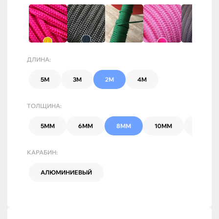
ДЛИНА:
5М
3М
2М
4М
ТОЛЩИНА:
5ММ
6ММ
8ММ
10ММ
7ММ
КАРАБИН:
АЛЮМИНИЕВЫЙ