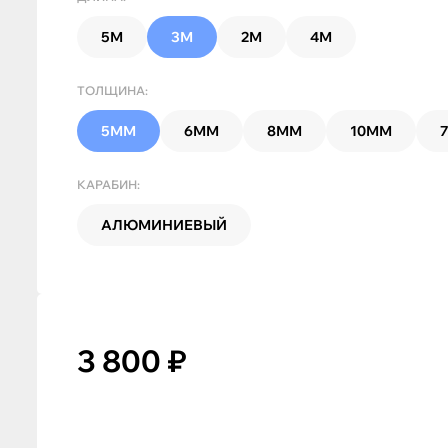
5М
3М
2М
4М
ТОЛЩИНА:
5ММ
6ММ
8ММ
10ММ
КАРАБИН:
АЛЮМИНИЕВЫЙ
3 800 ₽