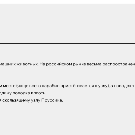
машних животных. На российском рынке весьма распространена 
месте (чаще всего карабин пристёгивается к узлу), а поводок-п
длину поводка вплоть

я скользящему узлу Пруссика.
