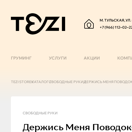
М. ТУЛЬСКАЯ, УЛ
+7 (966) 112‒02‒2
ГРУМИНГ
УСЛУГИ
АКЦИИ
КОМП
TEZI STORE
КАТАЛОГ
СВОБОДНЫЕ РУКИ
ДЕРЖИСЬ МЕНЯ ПОВОДОК
СВОБОДНЫЕ РУКИ
Держись Меня
Поводок-