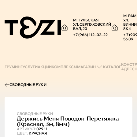
М. РАМ
М. ТУЛЬСКАЯ,
УЛ.
УЛ. СЕРПУХОВСКИЙ
ВИННИ
ВАЛ, 20
8К4
+7 (966) 112‒02‒22
+ 7 (90
56 09
КОНСТР
ГРУМИНГ
УСЛУГИ
АКЦИИ
КОМПЛЕКСЫ
МАГАЗИН
КАТАЛОГ
АДРЕС
СВОБОДНЫЕ РУКИ
СВОБОДНЫЕ РУКИ
Держись Меня
Поводок-Перетяжка
(красная, 3м, 8мм)
АРТИКУЛ:
02911
ЦВЕТ:
КРАСНАЯ