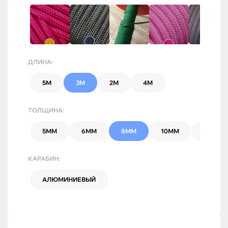
ДЛИНА:
5М
3М
2М
4М
ТОЛЩИНА:
5ММ
6ММ
8ММ
10ММ
7ММ
КАРАБИН:
АЛЮМИНИЕВЫЙ