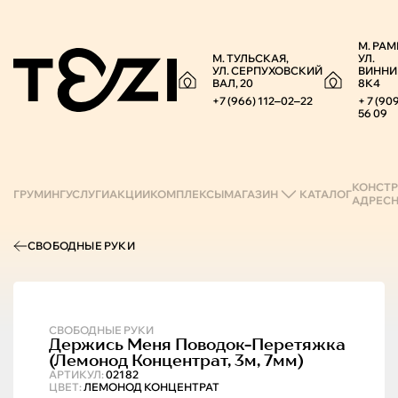
М. РАМ
М. ТУЛЬСКАЯ,
УЛ.
УЛ. СЕРПУХОВСКИЙ
ВИННИ
ВАЛ, 20
8К4
+7 (966) 112‒02‒22
+ 7 (90
56 09
КОНСТР
ГРУМИНГ
УСЛУГИ
АКЦИИ
КОМПЛЕКСЫ
МАГАЗИН
КАТАЛОГ
АДРЕС
СВОБОДНЫЕ РУКИ
СВОБОДНЫЕ РУКИ
Держись Меня
Поводок-Перетяжка
(лемонод Концентрат, 3м, 7мм)
АРТИКУЛ:
02182
ЦВЕТ:
ЛЕМОНОД КОНЦЕНТРАТ