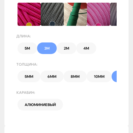
ДЛИНА:
5М
3М
2М
4М
ТОЛЩИНА:
5ММ
6ММ
8ММ
10ММ
7ММ
КАРАБИН:
АЛЮМИНИЕВЫЙ