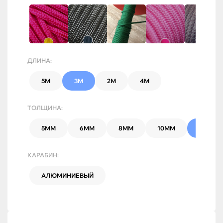
ДЛИНА:
5М
3М
2М
4М
ТОЛЩИНА:
5ММ
6ММ
8ММ
10ММ
7ММ
КАРАБИН:
АЛЮМИНИЕВЫЙ