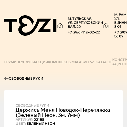
М. РАМ
М. ТУЛЬСКАЯ,
УЛ.
УЛ. СЕРПУХОВСКИЙ
ВИННИ
ВАЛ, 20
8К4
+7 (966) 112‒02‒22
+ 7 (90
56 09
КОНСТР
ГРУМИНГ
УСЛУГИ
АКЦИИ
КОМПЛЕКСЫ
МАГАЗИН
КАТАЛОГ
АДРЕС
СВОБОДНЫЕ РУКИ
СВОБОДНЫЕ РУКИ
Держись Меня
Поводок-Перетяжка
(зеленый Неон, 3м, 7мм)
АРТИКУЛ:
02158
ЦВЕТ:
ЗЕЛЕНЫЙ НЕОН