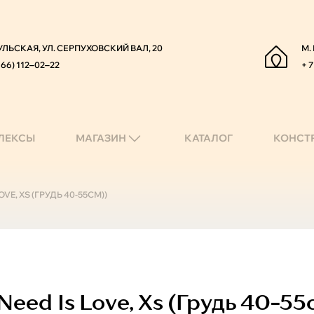
УЛЬСКАЯ, УЛ. СЕРПУХОВСКИЙ ВАЛ, 20
М.
966) 112‒02‒22
+ 7
ЛЕКСЫ
МАГАЗИН
КАТАЛОГ
КОНСТ
VE, XS (ГРУДЬ 40-55СМ))
Need Is Love, Xs (грудь 40-55