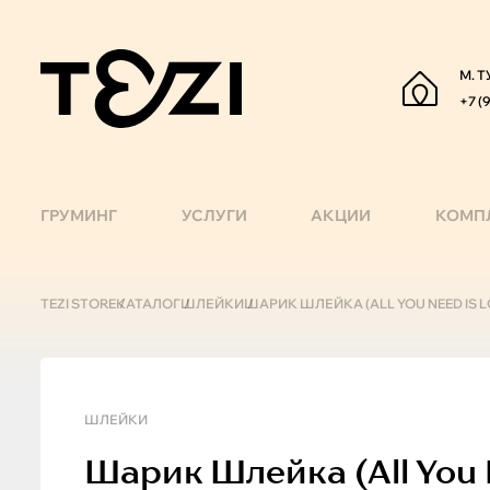
М. Т
+7 (
ГРУМИНГ
УСЛУГИ
АКЦИИ
КОМП
TEZI STORE
КАТАЛОГ
ШЛЕЙКИ
ШАРИК ШЛЕЙКА (ALL YOU NEED IS LO
ШЛЕЙКИ
Шарик
Шлейка (all You 