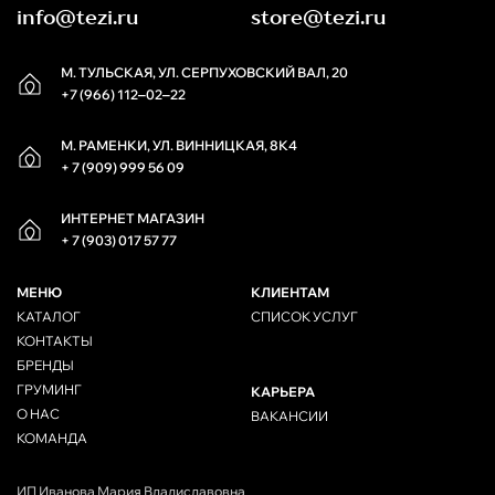
info@tezi.ru
store@tezi.ru
М. ТУЛЬСКАЯ, УЛ. СЕРПУХОВСКИЙ ВАЛ, 20
+7 (966) 112‒02‒22
М. РАМЕНКИ, УЛ. ВИННИЦКАЯ, 8К4
+ 7 (909) 999 56 09
ИНТЕРНЕТ МАГАЗИН
+ 7 (903) 017 57 77
МЕНЮ
КЛИЕНТАМ
КАТАЛОГ
СПИСОК УСЛУГ
КОНТАКТЫ
БРЕНДЫ
ГРУМИНГ
КАРЬЕРА
О НАС
ВАКАНСИИ
КОМАНДА
ИП Иванова Мария Владиславовна