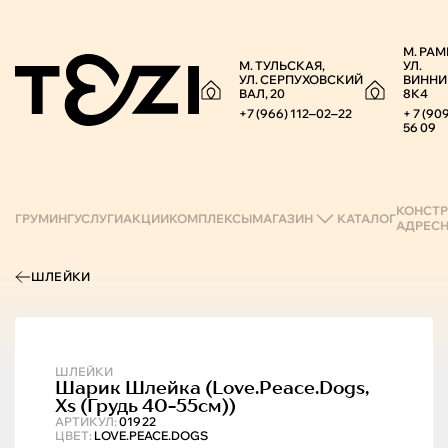
М. РАМ
М. ТУЛЬСКАЯ,
УЛ.
УЛ. СЕРПУХОВСКИЙ
ВИННИ
ВАЛ, 20
8К4
+7 (966) 112‒02‒22
+ 7 (90
56 09
КОНСТР
ГРУМИНГ
УСЛУГИ
АКЦИИ
КОМПЛЕКСЫ
МАГАЗИН
КАТАЛОГ
АДРЕС
ШЛЕЙКИ
ШЛЕЙКИ
Шарик
Шлейка (love.peace.dogs,
Xs (грудь 40-55см))
АРТИКУЛ:
01922
ЦВЕТ:
LOVE.PEACE.DOGS