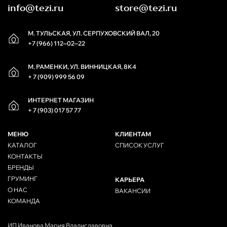
info@tezi.ru
store@tezi.ru
М. ТУЛЬСКАЯ, УЛ. СЕРПУХОВСКИЙ ВАЛ, 20
+7 (966) 112‒02‒22
М. РАМЕНКИ, УЛ. ВИННИЦКАЯ, 8К4
+ 7 (909) 999 56 09
ИНТЕРНЕТ МАГАЗИН
+ 7 (903) 017 57 77
МЕНЮ
КЛИЕНТАМ
КАТАЛОГ
СПИСОК УСЛУГ
КОНТАКТЫ
БРЕНДЫ
ГРУМИНГ
КАРЬЕРА
О НАС
ВАКАНСИИ
КОМАНДА
ИП Иванова Мария Владиславовна