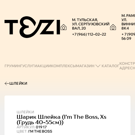
М. РАМ
М. ТУЛЬСКАЯ,
УЛ.
УЛ. СЕРПУХОВСКИЙ
ВИННИ
ВАЛ, 20
8К4
+7 (966) 112‒02‒22
+ 7 (90
56 09
КОНСТР
ГРУМИНГ
УСЛУГИ
АКЦИИ
КОМПЛЕКСЫ
МАГАЗИН
КАТАЛОГ
АДРЕС
ШЛЕЙКИ
ШЛЕЙКИ
Шарик
Шлейка (i'm The Boss, Xs
(грудь 40-55см))
АРТИКУЛ:
01917
ЦВЕТ:
I'M THE BOSS