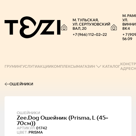
М. РАМ
М. ТУЛЬСКАЯ,
УЛ.
УЛ. СЕРПУХОВСКИЙ
ВИННИ
ВАЛ, 20
8К4
+7 (966) 112‒02‒22
+ 7 (90
56 09
КОНСТР
ГРУМИНГ
УСЛУГИ
АКЦИИ
КОМПЛЕКСЫ
МАГАЗИН
КАТАЛОГ
АДРЕС
ОШЕЙНИКИ
ОШЕЙНИКИ
Zee.Dog
Ошейник (prisma, L (45-
70см))
АРТИКУЛ:
01742
ЦВЕТ:
PRISMA