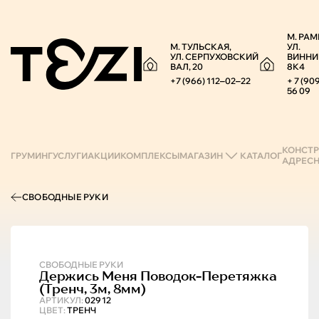
М. РАМ
М. ТУЛЬСКАЯ,
УЛ.
УЛ. СЕРПУХОВСКИЙ
ВИННИ
ВАЛ, 20
8К4
+7 (966) 112‒02‒22
+ 7 (90
56 09
КОНСТР
ГРУМИНГ
УСЛУГИ
АКЦИИ
КОМПЛЕКСЫ
МАГАЗИН
КАТАЛОГ
АДРЕС
СВОБОДНЫЕ РУКИ
СВОБОДНЫЕ РУКИ
Держись Меня
Поводок-Перетяжка
(тренч, 3м, 8мм)
АРТИКУЛ:
02912
ЦВЕТ:
ТРЕНЧ