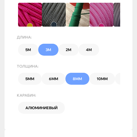
ДЛИНА:
5М
3М
2М
4М
ТОЛЩИНА:
5ММ
6ММ
8ММ
10ММ
7ММ
КАРАБИН:
АЛЮМИНИЕВЫЙ