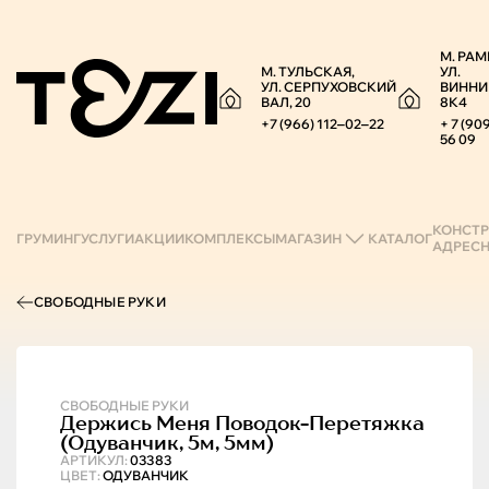
М. РАМ
М. ТУЛЬСКАЯ,
УЛ.
УЛ. СЕРПУХОВСКИЙ
ВИННИ
ВАЛ, 20
8К4
+7 (966) 112‒02‒22
+ 7 (90
56 09
КОНСТР
ГРУМИНГ
УСЛУГИ
АКЦИИ
КОМПЛЕКСЫ
МАГАЗИН
КАТАЛОГ
АДРЕС
СВОБОДНЫЕ РУКИ
СВОБОДНЫЕ РУКИ
Держись Меня
Поводок-Перетяжка
(одуванчик, 5м, 5мм)
АРТИКУЛ:
03383
ЦВЕТ:
ОДУВАНЧИК