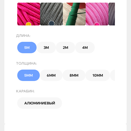
ДЛИНА:
5М
3М
2М
4М
ТОЛЩИНА:
5ММ
6ММ
8ММ
10ММ
7ММ
КАРАБИН:
АЛЮМИНИЕВЫЙ