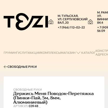
М. РАМ
М. ТУЛЬСКАЯ,
УЛ.
УЛ. СЕРПУХОВСКИЙ
ВИННИ
ВАЛ, 20
8К4
+7 (966) 112‒02‒22
+ 7 (90
56 09
КОНСТР
ГРУМИНГ
УСЛУГИ
АКЦИИ
КОМПЛЕКСЫ
МАГАЗИН
КАТАЛОГ
АДРЕС
СВОБОДНЫЕ РУКИ
СВОБОДНЫЕ РУКИ
Держись Меня
Поводок-Перетяжка
(пинки-Пай, 5м, 8мм,
Алюминиевый)
АРТИКУЛ:
03948