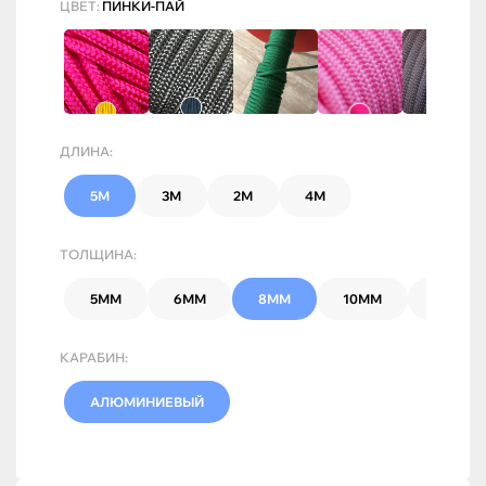
ЦВЕТ:
ПИНКИ-ПАЙ
ДЛИНА:
5М
3М
2М
4М
ТОЛЩИНА:
5ММ
6ММ
8ММ
10ММ
7ММ
КАРАБИН:
АЛЮМИНИЕВЫЙ