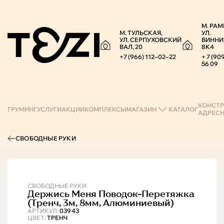
М. РАМ
М. ТУЛЬСКАЯ,
УЛ.
УЛ. СЕРПУХОВСКИЙ
ВИННИ
ВАЛ, 20
8К4
+7 (966) 112‒02‒22
+ 7 (90
56 09
КОНСТР
ГРУМИНГ
УСЛУГИ
АКЦИИ
КОМПЛЕКСЫ
МАГАЗИН
КАТАЛОГ
АДРЕС
СВОБОДНЫЕ РУКИ
СВОБОДНЫЕ РУКИ
Держись Меня
Поводок-Перетяжка
(тренч, 3м, 8мм, Алюминиевый)
АРТИКУЛ:
03943
ЦВЕТ:
ТРЕНЧ