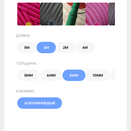
ДЛИНА:
5М
3М
2М
4М
ТОЛЩИНА:
5ММ
6ММ
8ММ
10ММ
7ММ
КАРАБИН:
АЛЮМИНИЕВЫЙ