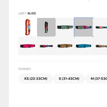
ЦВЕТ:
BLISS
РАЗМЕР:
XS (23-33СМ)
S (31-43СМ)
M (37-53