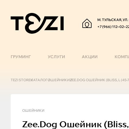
М. ТУЛЬСКАЯ, УЛ
+7 (966) 112‒02‒2
ГРУМИНГ
УСЛУГИ
АКЦИИ
КОМП
TEZI STORE
КАТАЛОГ
ОШЕЙНИКИ
ZEE.DOG ОШЕЙНИК (BLISS, L (45-
ОШЕЙНИКИ
Zee.Dog
Ошейник (bliss,