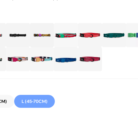
СМ)
L (45-70СМ)