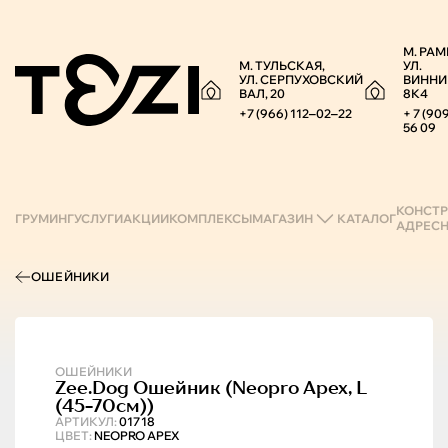
М. РАМ
М. ТУЛЬСКАЯ,
УЛ.
УЛ. СЕРПУХОВСКИЙ
ВИННИ
ВАЛ, 20
8К4
+7 (966) 112‒02‒22
+ 7 (90
56 09
КОНСТР
ГРУМИНГ
УСЛУГИ
АКЦИИ
КОМПЛЕКСЫ
МАГАЗИН
КАТАЛОГ
АДРЕС
ОШЕЙНИКИ
ОШЕЙНИКИ
Zee.Dog
Ошейник (neopro Apex, L
(45-70см))
АРТИКУЛ:
01718
ЦВЕТ:
NEOPRO APEX