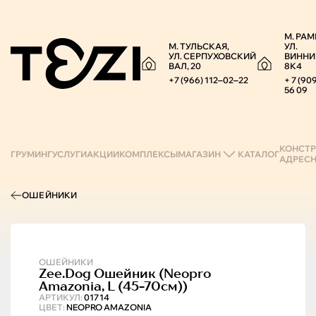
М. РАМ
М. ТУЛЬСКАЯ,
УЛ.
УЛ. СЕРПУХОВСКИЙ
ВИННИ
ВАЛ, 20
8К4
+7 (966) 112‒02‒22
+ 7 (90
56 09
КОНСТР
ГРУМИНГ
УСЛУГИ
АКЦИИ
КОМПЛЕКСЫ
МАГАЗИН
КАТАЛОГ
АДРЕС
ОШЕЙНИКИ
ОШЕЙНИКИ
Zee.Dog
Ошейник (neopro
Amazonia, L (45-70см))
АРТИКУЛ:
01714
ЦВЕТ:
NEOPRO AMAZONIA