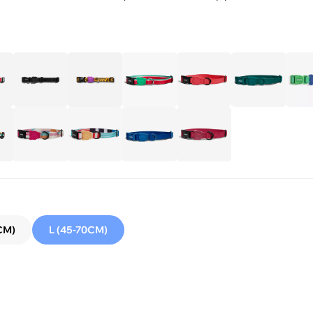
СМ)
L (45-70СМ)