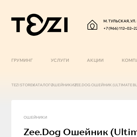
М. ТУЛЬСКАЯ, УЛ
+7 (966) 112‒02‒2
ГРУМИНГ
УСЛУГИ
АКЦИИ
КОМП
TEZI STORE
КАТАЛОГ
ОШЕЙНИКИ
ZEE.DOG ОШЕЙНИК (ULTIMATE BLUE
ОШЕЙНИКИ
Zee.Dog
Ошейник (ultima