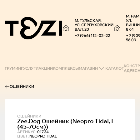
М. РАМ
М. ТУЛЬСКАЯ,
УЛ.
УЛ. СЕРПУХОВСКИЙ
ВИННИ
ВАЛ, 20
8К4
+7 (966) 112‒02‒22
+ 7 (90
56 09
КОНСТР
ГРУМИНГ
УСЛУГИ
АКЦИИ
КОМПЛЕКСЫ
МАГАЗИН
КАТАЛОГ
АДРЕС
ОШЕЙНИКИ
ОШЕЙНИКИ
Zee.Dog
Ошейник (neopro Tidal, L
(45-70см))
АРТИКУЛ:
01734
ЦВЕТ:
NEOPRO TIDAL