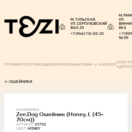
М. РАМ
М. ТУЛЬСКАЯ,
УЛ.
УЛ. СЕРПУХОВСКИЙ
ВИННИ
ВАЛ, 20
8К4
+7 (966) 112‒02‒22
+ 7 (90
56 09
КОНСТР
ГРУМИНГ
УСЛУГИ
АКЦИИ
КОМПЛЕКСЫ
МАГАЗИН
КАТАЛОГ
АДРЕС
ОШЕЙНИКИ
ОШЕЙНИКИ
Zee.Dog
Ошейник (honey, L (45-
70см))
АРТИКУЛ:
01702
ЦВЕТ:
HONEY